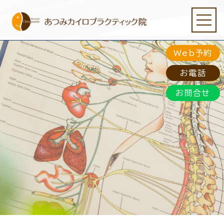
Web予約
Home
お電話
カイロプラクティックについて
お問合せ
施術について
症状別
喜びの声
当院について