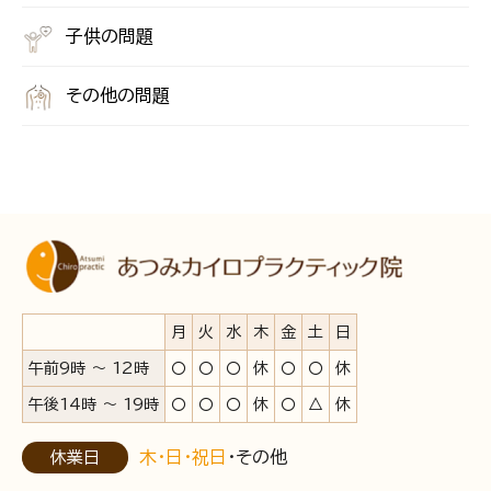
子供の問題
その他の問題
月
火
水
木
金
土
日
午前9時 ～ 12時
〇
〇
〇
休
〇
〇
休
午後14時 ～ 19時
〇
〇
〇
休
〇
△
休
木・日・祝日
・その他
休業日