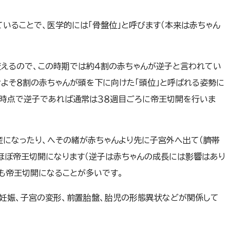
ていること
で、医学的には「骨盤位」と呼びます（本来は赤ちゃん
えるので、この時期では約４割の赤ちゃんが逆子と言われてい
およそ８割の赤ちゃんが頭を下に向けた「頭位」と呼ばれる姿勢に
の時点で逆子であれば通常は３８週目ごろに帝王切開を行いま
になったり、へその緒が赤ちゃんより先に子宮外へ出て（臍帯
ほぼ帝王切開になります（逆子は赤ちゃんの成長には影響はあり
も帝王切開になることが多いです。
妊娠、子宮の変形、前置胎盤、胎児の形態異状などが関係して