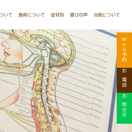
について
施術について
症状別
喜びの声
当院について
は？
施術動画
頭の問題
スタッフ紹介
Web予約
ィックとは？
初診の流れ
首/背中の問題
当院の理念・使命・ビジョン・ロゴ
？
症状別アプローチ
腰/臀部の問題
患者様へお約束
お電話
とは？
お子様の施術について
上肢の問題
ギャラリー
トとは？
産前/産後の施術について
下肢の問題
お問合せ
とは？
シニアの方の施術について
自律神経/内蔵の問題
料金
女性の問題