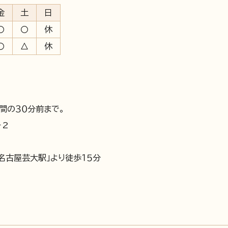
金
土
日
〇
〇
休
〇
△
休
間の３０分前まで。
－2
・名古屋芸大駅」より徒歩１５分