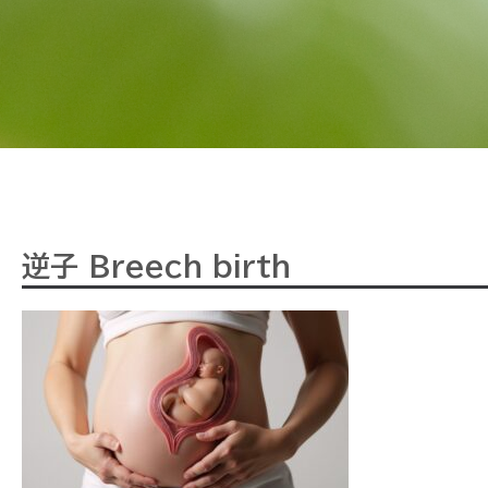
逆子 Breech birth