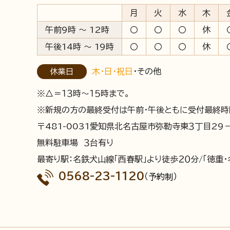
月
火
水
木
午前9時 ～ 12時
〇
〇
〇
休
午後14時 ～ 19時
〇
〇
〇
休
木・日・祝日
・その他
休業日
※△＝１３時～１５時まで。
※新規の方の最終受付は午前・午後ともに受付最終時
〒481-0031
愛知県北名古屋市弥勒寺東３丁目29
無料駐車場 ３台有り
最寄り駅：名鉄犬山線「西春駅」より徒歩２０分/「徳重
0568-23-1120
（予約制）